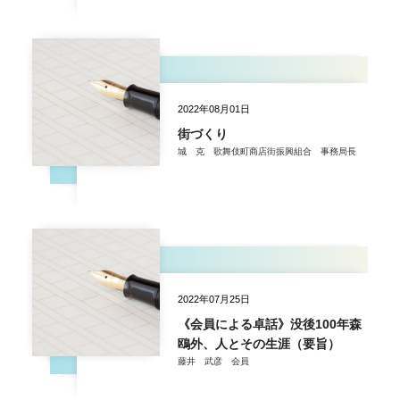
2022年08月01日
街づくり
城 克 歌舞伎町商店街振興組合 事務局長
2022年07月25日
《会員による卓話》没後100年森
鴎外、人とその生涯（要旨）
藤井 武彦 会員