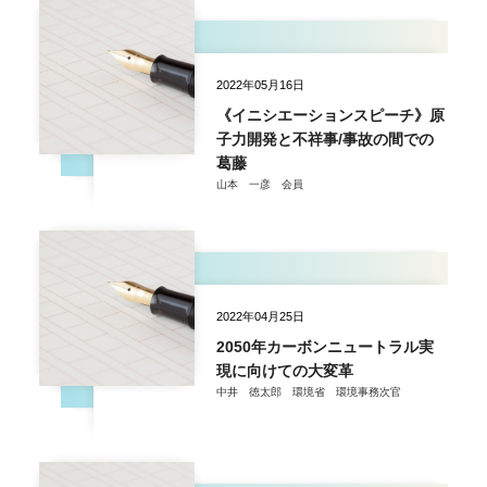
2022年05月16日
《イニシエーションスピーチ》原
子力開発と不祥事/事故の間での
葛藤
山本 一彦 会員
2022年04月25日
2050年カーボンニュートラル実
現に向けての大変革
中井 徳太郎 環境省 環境事務次官