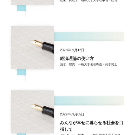
坂東 眞理子 昭和女子大学理事長・総長
2022年09月12日
経済理論の使い方
清水 啓典 一橋大学名誉教授・商学博士
2022年09月05日
みんなが幸せに暮らせる社会を目
指して