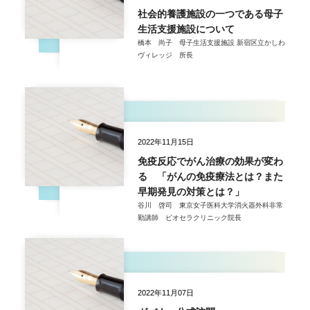
社会的養護施設の一つである母子
生活支援施設について
橋本 尚子 母子生活支援施設 新宿区立かしわ
ヴィレッジ 所長
2022年11月15日
免疫反応でがん治療の効果が変わ
る 「がんの免疫療法とは？また
早期発見の対策とは？」
谷川 啓司 東京女子医科大学消火器外科非常
勤講師 ビオセラクリニック院長
2022年11月07日