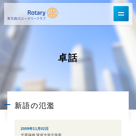
卓話
新語の氾濫
2009年11月02日
北原保雄 筑波大学元学長