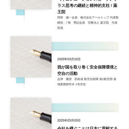
ラス思考の継続と精神的支柱 / 薬
王院
阿部 健一会員 株式会社アールトップ 代表取
締役 / 鴇 秀紀会員 宗教法人 薬王院 代表
役員
2025年03月10日
我が国を取り巻く安全保障環境と
空自の活動
志津 雅啓 防衛省 航空自衛隊 第2航空団 基
地業務群司令 1等空佐
2025年03月03日
会社を継ぐことは日本に貢献する