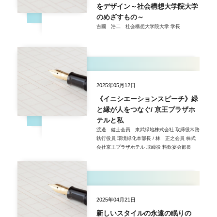
をデザイン～社会構想大学院大学
のめざすもの～
吉國 浩二 社会構想大学院大学 学長
2025年05月12日
《イニシエーションスピーチ》緑
と縁が人をつなぐ/ 京王プラザホ
テルと私
渡邊 健士会員 東武緑地株式会社 取締役常務
執行役員 環境緑化本部長 / 林 正之会員 株式
会社京王プラザホテル 取締役 料飲宴会部長
2025年04月21日
新しいスタイルの永遠の眠りの