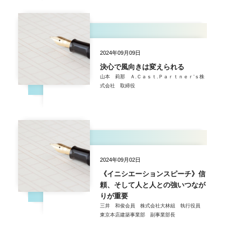
2024年09月09日
決心で風向きは変えられる
山本 莉那 Ａ.Ｃａｓｔ.Ｐａｒｔｎｅｒ’ｓ株
式会社 取締役
2024年09月02日
《イニシエーションスピーチ》信
頼、そして人と人との強いつなが
りが重要
三井 和俊会員 株式会社大林組 執行役員
東京本店建築事業部 副事業部長