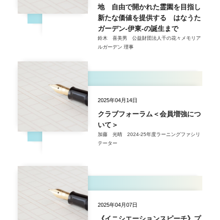
地 自由で開かれた霊園を目指し
新たな価値を提供する はなうた
ガーデン-伊東-の誕生まで
鈴木 喜美男 公益財団法人千の花々メモリア
ルガーデン 理事
2025年04月14日
クラブフォーラム＜会員増強につ
いて＞
加藤 光晴 2024-25年度ラーニングファシリ
テーター
2025年04月07日
《イニシエーションスピーチ》プ