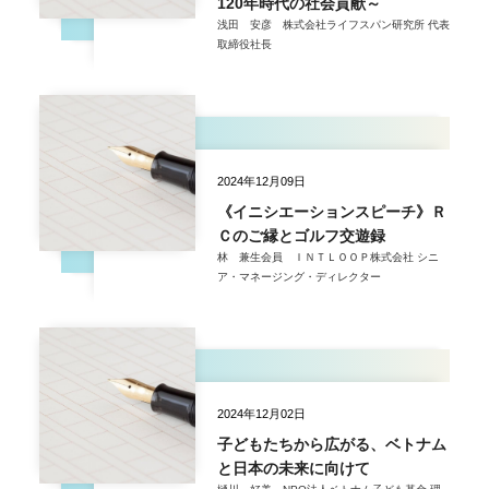
120年時代の社会貢献～
浅田 安彦 株式会社ライフスパン研究所 代表
取締役社長
2024年12月09日
《イニシエーションスピーチ》Ｒ
Ｃのご縁とゴルフ交遊録
林 兼生会員 ＩＮＴＬＯＯＰ株式会社 シニ
ア・マネージング・ディレクター
2024年12月02日
子どもたちから広がる、ベトナム
と日本の未来に向けて