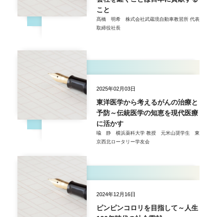
こと
髙橋 明希 株式会社武蔵境自動車教習所 代表
取締役社長
2025年02月03日
東洋医学から考えるがんの治療と
予防～伝統医学の知恵を現代医療
に活かす
喩 静 横浜薬科大学 教授 元米山奨学生 東
京西北ロータリー学友会
2024年12月16日
ピンピンコロリを目指して～人生