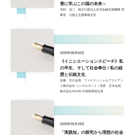
害に学ぶこの国の未来～
毛利 信二 独立行政法人住宅金融支援機構 理
事長 元国土交通事務次官
2025年06月02日
《イニシエーションスピーチ》私
の半生、そして社会奉仕 / 私の経
歴と伝統文化
佐藤 京介会員 ファイナンシャルアライアン
ス株式会社 コンサルタント / 清原 正光会員
株式会社AKARI 代表取締役社長
2025年05月19日
「実践知」の探究から理想の社会