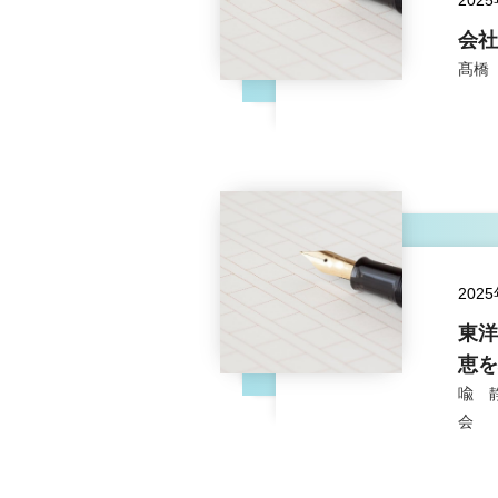
202
会社
髙橋
202
東洋
恵を
喩 
会