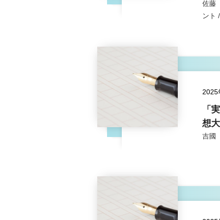
佐藤
ント 
202
「実
想大
吉國