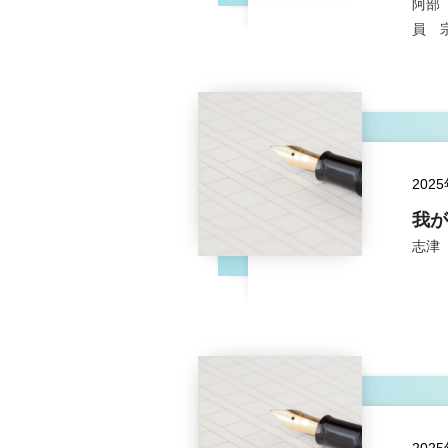
阿部
員 
202
我が
志津