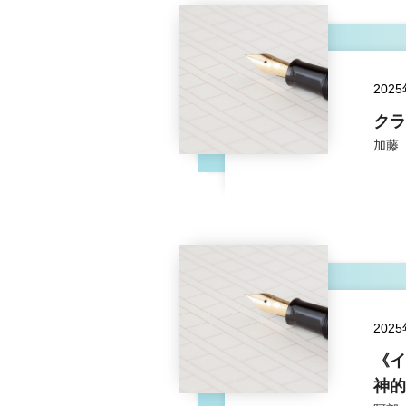
202
クラ
加藤
202
《イ
神的