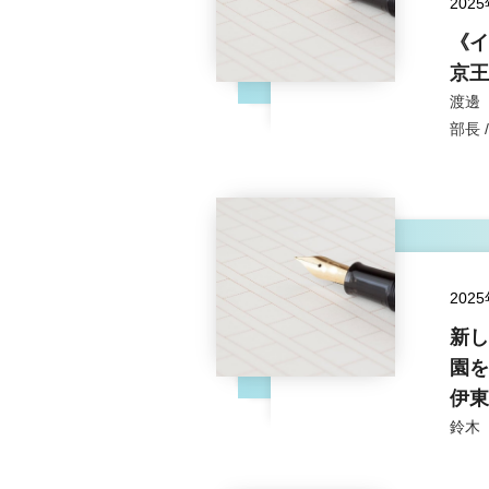
202
《イ
京王
渡邊
部長
202
新し
園を
伊東
鈴木