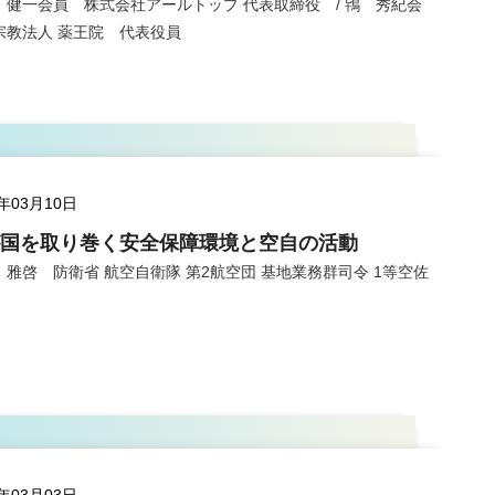
 健一会員 株式会社アールトップ 代表取締役 / 鴇 秀紀会
宗教法人 薬王院 代表役員
5年03月10日
国を取り巻く安全保障環境と空自の活動
 雅啓 防衛省 航空自衛隊 第2航空団 基地業務群司令 1等空佐