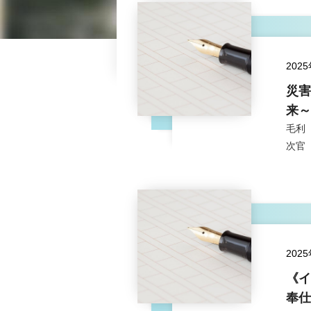
202
災害
来～
毛利
次官
202
《イ
奉仕