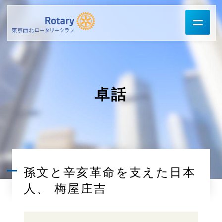
卓話
孫文と辛亥革命を支えた日本
人、 梅屋庄吉