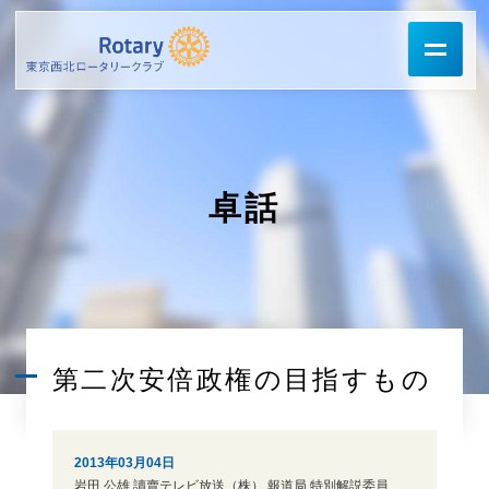
卓話
第二次安倍政権の目指すもの
2013年03月04日
岩田 公雄 讀賣テレビ放送（株） 報道局 特別解説委員